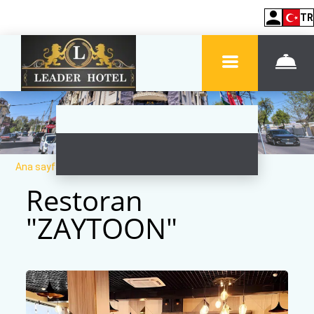
TR
Ana sayfa
–
Otel hakkında
–
Restoran
Restoran
"ZAYTOON"