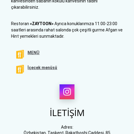
kahvesinden sabahın kokulu kahvesinin tadını
çıkarabilirsiniz.
Restoran
«ZAYTOON»
Ayrıca konuklarımıza 11:00-23:00
saatleri arasında rahat salonda çok çeşitli gurme Afgan ve
Hint yemekleri sunmaktadır.
MENÜ
İçecek menüsü
İLETİŞİM
Adres:
Özbekistan, Taşkent, Rakatboshi Caddesi, 85