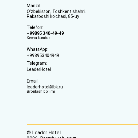
Manzil:
O'zbekiston, Toshkent shahri,
Rakatboshi ko'chasi, 85-uy
Telefon:
+99895 340-49-49
Kecha-kunduz
WhatsApp:
+998953404949
Telegram:
LeaderHotel
Email:
leaderhotel@bk.ru
Bronlash bo'limi
© Leader Hotel